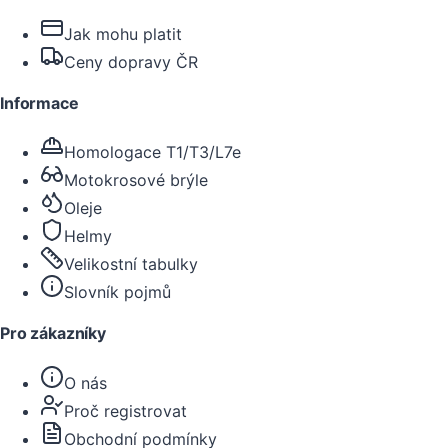
Jak mohu platit
Ceny dopravy ČR
Informace
Homologace T1/T3/L7e
Motokrosové brýle
Oleje
Helmy
Velikostní tabulky
Slovník pojmů
Pro zákazníky
O nás
Proč registrovat
Obchodní podmínky