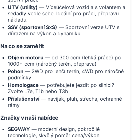
UTV (utility)
— Víceúčelová vozidla s volantem a
sedadly vedle sebe. Ideální pro práci, přepravu
nákladu.
SSV (sportovní SxS)
— Sportovní verze UTV s
důrazem na výkon a dynamiku.
Na co se zaměřit
Objem motoru
— od 300 ccm (lehká práce) po
1000+ ccm (náročný terén, přeprava)
Pohon
— 2WD pro lehčí terén, 4WD pro náročné
podmínky
Homologace
— potřebujete jezdit po silnici?
Zvolte L7e, T1b nebo T3b
Příslušenství
— naviják, pluh, střecha, ochranné
rámy
Značky v naší nabídce
SEGWAY
— moderní design, pokročilé
technologie, skvělý poměr cena/výkon