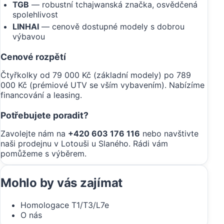
TGB
— robustní tchajwanská značka, osvědčená
spolehlivost
LINHAI
— cenově dostupné modely s dobrou
výbavou
Cenové rozpětí
Čtyřkolky od 79 000 Kč (základní modely) po 789
000 Kč (prémiové UTV se vším vybavením). Nabízíme
financování a leasing.
Potřebujete poradit?
Zavolejte nám na
+420 603 176 116
nebo navštivte
naši prodejnu v Lotouši u Slaného. Rádi vám
pomůžeme s výběrem.
Mohlo by vás zajímat
Homologace T1/T3/L7e
O nás