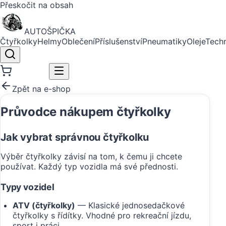
Přeskočit na obsah
AUTO
ŠPIČKA
Čtyřkolky
Helmy
Oblečení
Příslušenství
Pneumatiky
Oleje
Tech
📞
Zavolat
Zpět na e-shop
Průvodce nákupem čtyřkolky
Jak vybrat správnou čtyřkolku
Výběr čtyřkolky závisí na tom, k čemu ji chcete
používat. Každý typ vozidla má své přednosti.
Typy vozidel
ATV (čtyřkolky)
— Klasické jednosedačkové
čtyřkolky s řídítky. Vhodné pro rekreační jízdu,
sport i práci.