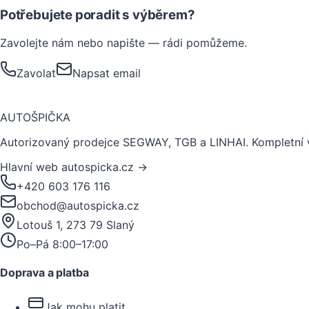
Potřebujete poradit s výběrem?
Zavolejte nám nebo napište — rádi pomůžeme.
Zavolat
Napsat email
AUTO
ŠPIČKA
Autorizovaný prodejce SEGWAY, TGB a LINHAI. Kompletní v
Hlavní web autospicka.cz →
+420 603 176 116
obchod@autospicka.cz
Lotouš 1, 273 79 Slaný
Po–Pá 8:00–17:00
Doprava a platba
Jak mohu platit