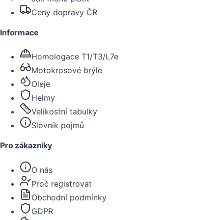
Ceny dopravy ČR
Informace
Homologace T1/T3/L7e
Motokrosové brýle
Oleje
Helmy
Velikostní tabulky
Slovník pojmů
Pro zákazníky
O nás
Proč registrovat
Obchodní podmínky
GDPR