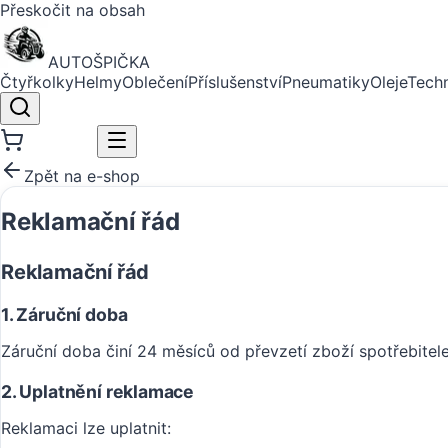
Přeskočit na obsah
AUTO
ŠPIČKA
Čtyřkolky
Helmy
Oblečení
Příslušenství
Pneumatiky
Oleje
Tech
📞
Zavolat
Zpět na e-shop
Reklamační řád
Reklamační řád
1. Záruční doba
Záruční doba činí 24 měsíců od převzetí zboží spotřebite
2. Uplatnění reklamace
Reklamaci lze uplatnit: